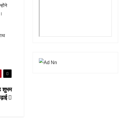
ोंने
ै।
साथ
ड शुभम
पढ़ाई