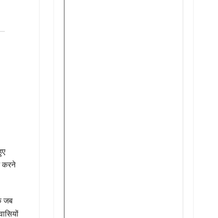
हुए
म करने
कि जब
तवासियों