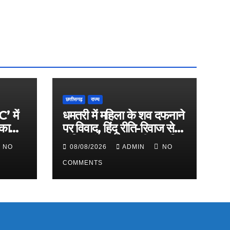
छत्तीसगढ़
राज्य
 में
धमतरी में महिला के शव दफनाने
 का
पर विवाद, हिंदू रीति-रिवाज से
गा
अंतिम संस्कार पर बनी सहमति
NO
08/08/2026
ADMIN
NO
COMMENTS