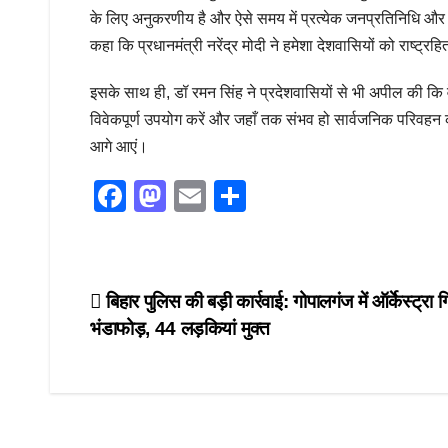
के लिए अनुकरणीय है और ऐसे समय में प्रत्येक जनप्रतिनिधि और न
कहा कि प्रधानमंत्री नरेंद्र मोदी ने हमेशा देशवासियों को राष्ट्
इसके साथ ही, डॉ रमन सिंह ने प्रदेशवासियों से भी अपील की कि 
विवेकपूर्ण उपयोग करें और जहाँ तक संभव हो सार्वजनिक परिवहन क
आगे आएं।
F
M
E
S
a
a
m
h
c
st
ail
ar
e
o
e
Post
बिहार पुलिस की बड़ी कार्रवाई: गोपालगंज में ऑर्केस्ट्रा 
b
d
भंडाफोड़, 44 लड़कियां मुक्त
navigation
o
o
o
n
k