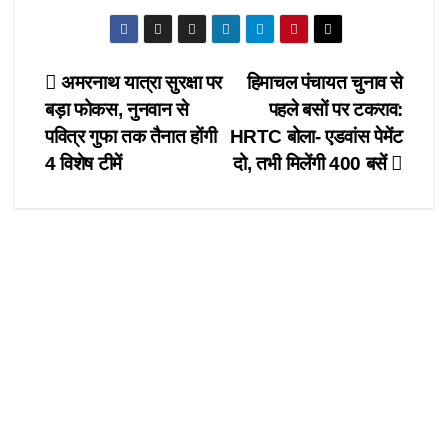
a
a
m
h
c
st
ail
ar
e
o
e
Post
अमरनाथ यात्रा सुरक्षा पर
हिमाचल पंचायत चुनाव से
b
d
बड़ा फोकस, नुनवान से
पहले बसों पर टकराव:
navigation
o
o
पवित्र गुफा तक तैनात होंगी
HRTC बोला- एडवांस पेमेंट
o
n
4 विशेष टीमें
दो, तभी मिलेंगी 400 बसें
k