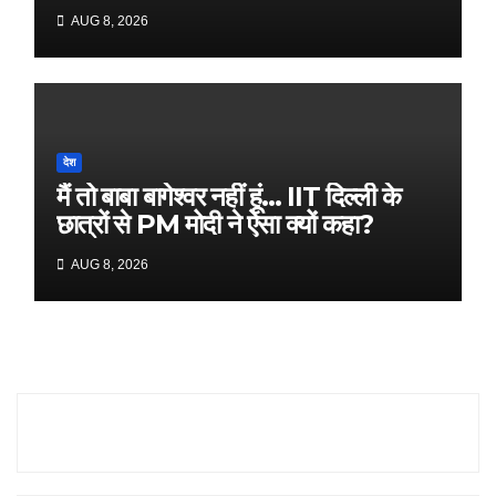
ने जारी किया नया ब्योरा
AUG 8, 2026
देश
मैं तो बाबा बागेश्वर नहीं हूं… IIT दिल्ली के
छात्रों से PM मोदी ने ऐसा क्यों कहा?
AUG 8, 2026