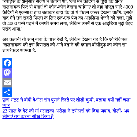
रिपोर्ट्स के अनुसार संजय ने बताया था, 'जब मैंने कैदियों से पूछा कि अगर
खलनायक फिर से बनाएं तो कौन-कौन देखना चाहेगा? तो वहां मौजूद सारे 4000
कैदियों ने एकसाथ हाथ उठाकर कहा कि वो ये फिल्म जरूर देखना चाहेंगे. इसके
बाद मैंने उन सबसे फिल्म के लिए एक-एक पेज का आइडिया भेजने को कहा. मुझे
वो 4000 पन्ने पढ़ने में काफी समय लगा, लेकिन उनमें से एक आइडिया मुझे बेहद
पसंद आया.'
अब कहानी तो संजू बाबा के पास रेडी है, लेकिन देखना यह है कि ओरिजिनल
'खलनायक' की इस विरासत को आगे बढ़ाने की कमान बॉलीवुड का कौन सा
डायरेक्टर थामता है.
Facebook
Mastodon
Email
Post
पूजा भट्ट ने बॉबी देओल संग पुराने रिश्ते पर तोड़ी चुप्पी, बताया क्यों नहीं चला
Share
प्यार
navigation
23 साल के बेटे की मां मलाइका अरोड़ा ने ट्रोलर्स को दिया जवाब, बोलीं- अब
सीमाएं तय करना सीख लिया है