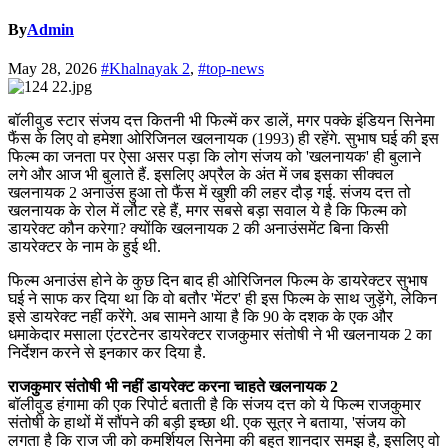
By
Admin
May 28, 2026
#Khalnayak 2
,
#top-news
बॉलीवुड स्टार संजय दत्त कितनी भी फिल्में कर डालें, मगर पक्के इंडियन सिनेमा
फैंस के लिए वो हमेशा ओरिजिनल खलनायक (1993) ही रहेंगे. सुभाष घई की इस
फिल्म का जनता पर ऐसा असर पड़ा कि लोग संजय को 'खलनायक' ही बुलाने
लगे और आज भी बुलाते हैं. इसलिए अप्रैल के अंत में जब इसका सीक्वल
खलनायक 2 अनाउंस हुआ तो फैंस में खुशी की लहर दौड़ गई. संजय दत्त तो
खलनायक के रोल में लौट रहे हैं, मगर सबसे बड़ा सवाल ये है कि फिल्म को
डायरेक्ट कौन करेगा? क्योंकि खलनायक 2 की अनाउंसमेंट बिना किसी
डायरेक्टर के नाम के हुई थी.
फिल्म अनाउंस होने के कुछ दिन बाद ही ओरिजिनल फिल्म के डायरेक्टर सुभाष
घई ने साफ कर दिया था कि वो बतौर 'मेंटर' ही इस फिल्म के साथ जुड़ेंगे, लेकिन
इसे डायरेक्ट नहीं करेंगे. अब सामने आया है कि 90 के दशक के एक और
धमाकेदार मसाला एंटरटेनर डायरेक्टर राजकुमार संतोषी ने भी खलनायक 2 का
निर्देशन करने से इनकार कर दिया है.
राजकुमार संतोषी भी नहीं डायरेक्ट करना चाहते खलनायक 2
बॉलीवुड हंगामा की एक रिपोर्ट बताती है कि संजय दत्त को ये फिल्म राजकुमार
संतोषी के हाथों में सौंपने की बड़ी इच्छा थी. एक सूत्र ने बताया, 'संजय को
लगता है कि राज जी को कमर्शियल सिनेमा की बहुत शानदार समझ है, इसलिए वो