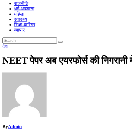
राजनीति
धर्म-आध्यात्म
महिला
स्वास्थ्य
शिक्षा-करियर
व्यापार
देश
NEET पेपर अब एयरफोर्स की निगरानी में!
By
Admin