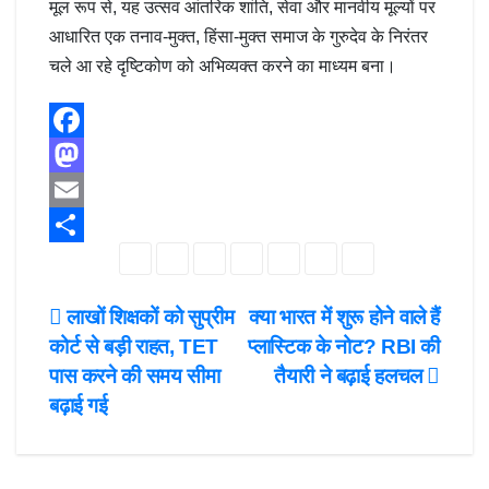
मूल रूप से, यह उत्सव आंतरिक शांति, सेवा और मानवीय मूल्यों पर
आधारित एक तनाव-मुक्त, हिंसा-मुक्त समाज के गुरुदेव के निरंतर
चले आ रहे दृष्टिकोण को अभिव्यक्त करने का माध्यम बना।
F
a
M
c
a
E
e
s
m
S
b
t
a
h
Post
लाखों शिक्षकों को सुप्रीम
क्या भारत में शुरू होने वाले हैं
o
o
i
a
कोर्ट से बड़ी राहत, TET
प्लास्टिक के नोट? RBI की
navigation
o
d
l
r
पास करने की समय सीमा
तैयारी ने बढ़ाई हलचल
k
o
e
बढ़ाई गई
n