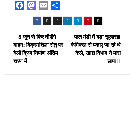
F
M
E
S
a
a
m
h
c
st
ail
ar
e
o
e
Post
8 जून से फिर दौड़ेंगे
फल मंडी में बड़ा खुलासा!
b
d
वाहन: विक्रमशिला सेतु पर
केमिकल से पकाए जा रहे थे
navigation
o
o
बेली ब्रिज निर्माण अंतिम
केले, खाद्य विभाग ने मारा
o
n
चरण में
छापा
k