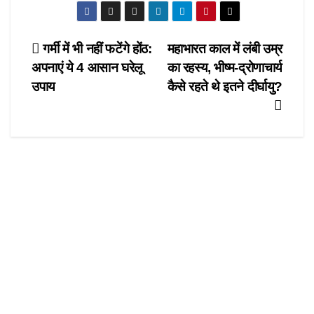
c
st
ail
ar
e
o
e
Post
गर्मी में भी नहीं फटेंगे होंठ:
महाभारत काल में लंबी उम्र
b
d
अपनाएं ये 4 आसान घरेलू
का रहस्य, भीष्म-द्रोणाचार्य
navigation
o
o
उपाय
कैसे रहते थे इतने दीर्घायु?
o
n
k