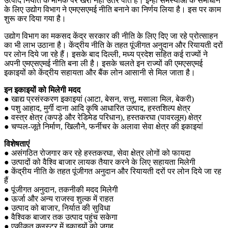
उत्पाद निर्यात के मानक पर खरा नहीं उतर पाते हैं। इन्हीं समस्याओं के समाधान
के लिए उद्योग विभाग ने एमएसएमई नीति बनाने का निर्णय लिया है। इस पर काम
शुरू कर दिया गया है।
उद्योग विभाग का मकसद केंद्र सरकार की नीति के लिए दिए जा रहे प्रोत्साहन
का भी लाभ उठाना है। केंद्रीय नीति के तहत पूंजीगत अनुदान और रियायती दरों
पर लोन दिये जा रहे हैं। इसके बाद दिल्ली, मध्य प्रदेश सहित कई राज्यों ने
अपनी एमएसएमई नीति बना ली है। इसके चलते इन राज्यों की एमएसएमई
इकाइयों को केंद्रीय सहायता और बैंक लोन आसानी से मिल जाता है।
इन इकाइयों को मिलेगी मदद
● खाद्य प्रसंस्करण इकाइयां (आटा, बेसन, सत्तू, मसाला मिल, बेकरी)
● पशु आहाद, मुर्गी दाना आदि कृषि आधारित उत्पाद, हस्तशिल्प क्षेत्र
● वस्त्र क्षेत्र (कपड़े और रेडिमेड परिधान), हस्तकरघा (पावरलूम) क्षेत्र
● चप्पल-जूते निर्माण, खिलौने, फर्नीचर के अलावा सेवा क्षेत्र की इकाइयां
विशेषताएं
● असंगठित रोजगार कर रहे हस्तकरघा, सेवा क्षेत्र लोगों को फायदा
● उत्पादों को वैश्वि बाजार लायक तैयार करने के लिए सहायता मिलेगी
● केंद्रीय नीति के तहत पूंजीगत अनुदान और रियायती दरों पर लोन दिये जा रह
हैं
● पूंजीगत अनुदान, तकनीकी मदद मिलेगी
● ऊर्जा और अन्य राजस्व शुल्क में राहत
● उत्पाद को बाजार, निर्यात की सुविधा
● वैश्विक बाजार तक उत्पाद पहुंच सकेगा
● एकीकृत क्लस्टर में इकाइयों को जगह