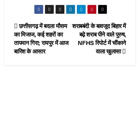
a
a
m
h
c
st
ail
ar
e
o
e
Post
छत्तीसगढ़ में बदला मौसम
शराबबंदी के बावजूद बिहार में
b
d
का मिजाज, कई शहरों का
बढ़े शराब पीने वाले पुरुष,
navigation
o
o
तापमान गिरा; रायपुर में आज
NFHS रिपोर्ट में चौंकाने
o
n
बारिश के आसार
वाला खुलासा
k