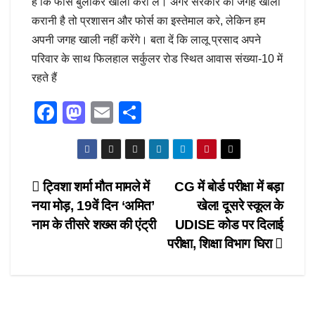
हैं कि फोर्स बुलाकर खाली करा लें। अगर सरकार को जगह खाली
करानी है तो प्रशासन और फोर्स का इस्तेमाल करे, लेकिन हम
अपनी जगह खाली नहीं करेंगे। बता दें कि लालू प्रसाद अपने
परिवार के साथ फिलहाल सर्कुलर रोड स्थित आवास संख्या-10 में
रहते हैं
F
M
E
S
a
a
m
h
c
st
ail
ar
e
o
e
Post
ट्विशा शर्मा मौत मामले में
CG में बोर्ड परीक्षा में बड़ा
b
d
नया मोड़, 19वें दिन ‘अमित’
खेल! दूसरे स्कूल के
navigation
o
o
नाम के तीसरे शख्स की एंट्री
UDISE कोड पर दिलाई
o
n
परीक्षा, शिक्षा विभाग घिरा
k