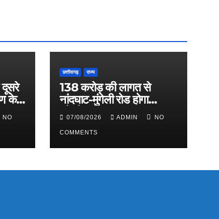
छत्तीसगढ़
राज्य
 दूसरे
138 करोड़ की लागत से
रण के
नांदघाट-मुंगेली रोड होगा
फोरलेन
NO
07/08/2026
ADMIN
NO
COMMENTS