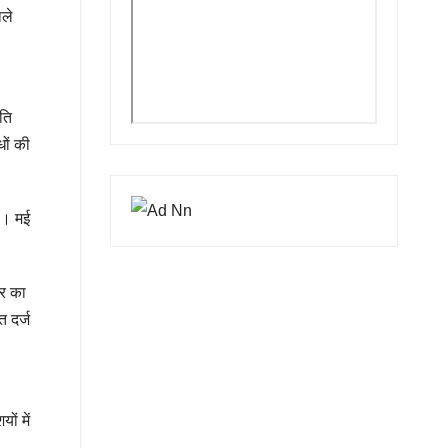
ाले
िति
ों की
ै। मई
्र का
त दर्ज
ं में