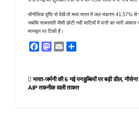
भौगोलिक दृष्टि से देखें तो मध्य भारत में जल भंडारण 41.5
जबकि साबरमती जैसी छोटी नदी घाटियों में पानी का भारी अकाल
मानसून पर टिकी हैं।
F
M
E
S
a
a
m
h
c
st
ail
ar
e
o
e
Post
भारत-जर्मनी की 6 नई पनडुब्बियों पर बड़ी डील, नौसेना
b
d
AIP तकनीक वाली ताकत
navigation
o
o
o
n
k