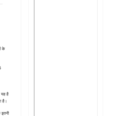
ं के
6
 यह है
ा है।
फ इतनी