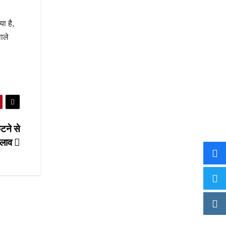
ा है,
ाले
टने से
दलाव