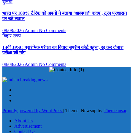
दुनिया
भारत पर 100% टैरिफ को अपनों ने बताया ‘आत्मघाती कदम’, ट्रंप प्रशासन
पर उठे सवाल
08/08/2026
Admin
No Comments
बिहार
राज्य
14वीं JPSC प्रारंभिक परीक्षा का विवाद सुप्रीम कोर्ट पहुंचा, रद्द कर दोबारा
परीक्षा की मांग
08/08/2026
Admin
No Comments
Proudly powered by WordPress
|
Theme: Newsup by
Themeansar
.
About Us
Advertisement
Contact Us