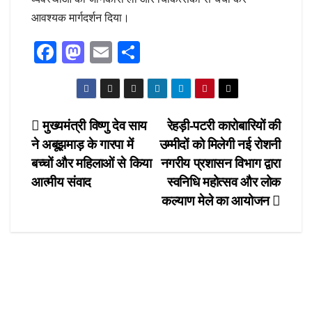
आवश्यक मार्गदर्शन दिया।
F
M
E
S
a
a
m
h
c
st
ail
ar
e
o
e
Post
मुख्यमंत्री विष्णु देव साय
रेहड़ी-पटरी कारोबारियों की
b
d
ने अबूझमाड़ के गारपा में
उम्मीदों को मिलेगी नई रोशनी
navigation
o
o
बच्चों और महिलाओं से किया
नगरीय प्रशासन विभाग द्वारा
o
n
आत्मीय संवाद
स्वनिधि महोत्सव और लोक
कल्याण मेले का आयोजन
k