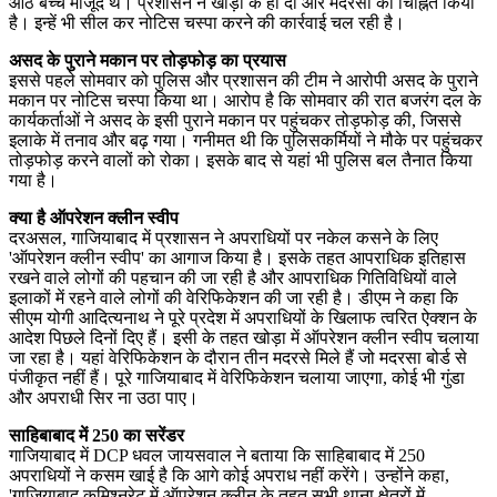
आठ बच्चे मौजूद थे। प्रशासन ने खोड़ा के ही दो और मदरसों को चिह्नित किया
है। इन्हें भी सील कर नोटिस चस्पा करने की कार्रवाई चल रही है।
असद के पुराने मकान पर तोड़फोड़ का प्रयास
इससे पहले सोमवार को पुलिस और प्रशासन की टीम ने आरोपी असद के पुराने
मकान पर नोटिस चस्पा किया था। आरोप है कि सोमवार की रात बजरंग दल के
कार्यकर्ताओं ने असद के इसी पुराने मकान पर पहुंचकर तोड़फोड़ की, जिससे
इलाके में तनाव और बढ़ गया। गनीमत थी कि पुलिसकर्मियों ने मौके पर पहुंचकर
तोड़फोड़ करने वालों को रोका। इसके बाद से यहां भी पुलिस बल तैनात किया
गया है।
क्या है ऑपरेशन क्लीन स्वीप
दरअसल, गाजियाबाद में प्रशासन ने अपराधियों पर नकेल कसने के लिए
'ऑपरेशन क्लीन स्वीप' का आगाज किया है। इसके तहत आपराधिक इतिहास
रखने वाले लोगों की पहचान की जा रही है और आपराधिक गितिविधियों वाले
इलाकों में रहने वाले लोगों की वेरिफिकेशन की जा रही है। डीएम ने कहा कि
सीएम योगी आदित्यनाथ ने पूरे प्रदेश में अपराधियों के खिलाफ त्वरित ऐक्शन के
आदेश पिछले दिनों दिए हैं। इसी के तहत खोड़ा में ऑपरेशन क्लीन स्वीप चलाया
जा रहा है। यहां वेरिफिकेशन के दौरान तीन मदरसे मिले हैं जो मदरसा बोर्ड से
पंजीकृत नहीं हैं। पूरे गाजियाबाद में वेरिफिकेशन चलाया जाएगा, कोई भी गुंडा
और अपराधी सिर ना उठा पाए।
साहिबाबाद में 250 का सरेंडर
गाजियाबाद में DCP धवल जायसवाल ने बताया कि साहिबाबाद में 250
अपराधियों ने कसम खाई है कि आगे कोई अपराध नहीं करेंगे। उन्होंने कहा,
'गाजियाबाद कमिश्नरेट में ऑपरेशन क्लीन के तहत सभी थाना क्षेत्रों में