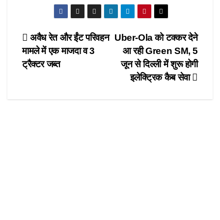
a
a
m
h
c
st
ail
ar
e
o
e
Post
अवैध रेत और ईंट परिवहन
Uber-Ola को टक्कर देने
b
d
मामले में एक माजदा व 3
आ रही Green SM, 5
navigation
o
o
ट्रैक्टर जब्त
जून से दिल्ली में शुरू होगी
o
n
इलेक्ट्रिक कैब सेवा
k