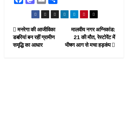
a
a
m
h
c
st
ail
ar
e
o
e
Post
मनरेगा की आजीविका
मालवीय नगर अग्निकांड:
b
d
डबरियां बन रहीं ग्रामीण
21 की मौत, रेस्टोरेंट में
navigation
o
o
समृद्धि का आधार
भीषण आग से मचा हड़कंप
o
n
k