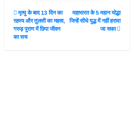
b
t
a
h
Post
मृत्यु के बाद 13 दिन का
महाभारत के 5 महान योद्धा
o
o
i
a
रहस्य और तुलसी का महत्व,
जिन्हें सीधे युद्ध में नहीं हराया
navigation
o
d
l
r
गरुड़ पुराण में छिपा जीवन
जा सका
k
o
e
का सच
n