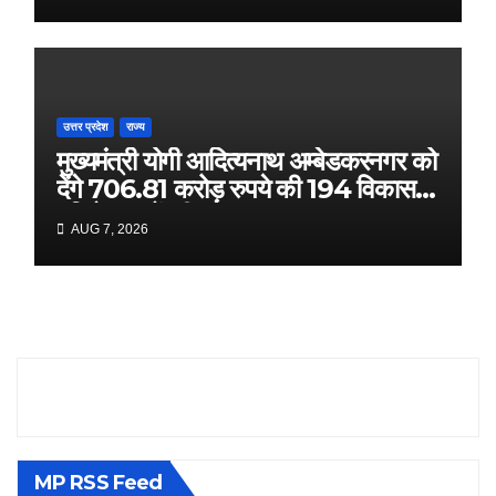
उत्तर प्रदेश
राज्य
मुख्यमंत्री योगी आदित्यनाथ अम्बेडकरनगर को
देंगे 706.81 करोड़ रुपये की 194 विकास
परियोजनाओं की सौगात
AUG 7, 2026
MP RSS Feed