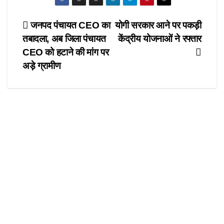
c
st
ail
ar
e
o
e
Post
जनपद पंचायत CEO का
योगी सरकार आने पर पकड़ी
b
d
तबादला, अब जिला पंचायत
केंद्रीय योजनाओं ने रफ्तार
navigation
o
o
CEO को हटाने की मांग पर
o
n
अड़े ग्रामीण
k