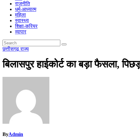
राजनीति
धर्म-आध्यात्म
महिला
स्वास्थ्य
शिक्षा-करियर
व्यापार
छत्तीसगढ़
राज्य
बिलासपुर हाईकोर्ट का बड़ा फैसला, पिछ
By
Admin