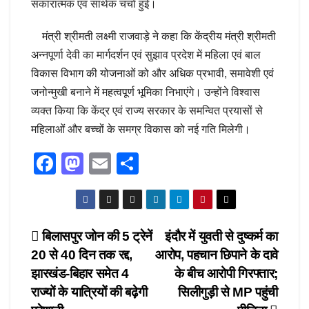
सकारात्मक एवं सार्थक चर्चा हुई।
मंत्री श्रीमती लक्ष्मी राजवाड़े ने कहा कि केंद्रीय मंत्री श्रीमती
अन्नपूर्णा देवी का मार्गदर्शन एवं सुझाव प्रदेश में महिला एवं बाल
विकास विभाग की योजनाओं को और अधिक प्रभावी, समावेशी एवं
जनोन्मुखी बनाने में महत्वपूर्ण भूमिका निभाएंगे। उन्होंने विश्वास
व्यक्त किया कि केंद्र एवं राज्य सरकार के समन्वित प्रयासों से
महिलाओं और बच्चों के समग्र विकास को नई गति मिलेगी।
F
M
E
S
a
a
m
h
c
st
ail
ar
e
o
e
Post
बिलासपुर जोन की 5 ट्रेनें
इंदौर में युवती से दुष्कर्म का
b
d
20 से 40 दिन तक रद्द,
आरोप, पहचान छिपाने के दावे
navigation
o
o
झारखंड-बिहार समेत 4
के बीच आरोपी गिरफ्तार;
o
n
राज्यों के यात्रियों की बढ़ेगी
सिलीगुड़ी से MP पहुंची