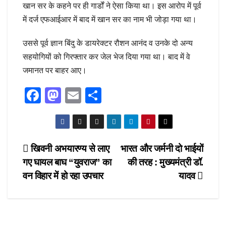
खान सर के कहने पर ही गार्डों ने ऐसा किया था। इस आरोप में पूर्व
में दर्ज एफआईआर में बाद में खान सर का नाम भी जोड़ा गया था।
उससे पूर्व ज्ञान बिंदु के डायरेक्‍टर रौशन आनंद व उनके दो अन्‍य
सहयोग‍ियों को गिरफ्तार कर जेल भेज दिया गया था। बाद में वे
जमानत पर बाहर आए।
F
M
E
S
a
a
m
h
c
st
ail
ar
e
o
e
Post
खिवनी अभयारण्य से लाए
भारत और जर्मनी दो भाईयों
b
d
गए घायल बाघ “युवराज” का
की तरह : मुख्यमंत्री डॉ.
navigation
o
o
वन विहार में हो रहा उपचार
यादव
o
n
k