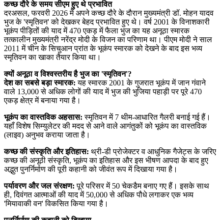
कच्‍छ दौरे के समय सीएम हुए थे प्रभावित
दरअसल, फरवरी 2026 में अपने कच्छ दौरे के दौरान मुख्यमंत्री डॉ. मोहन यादव
भुज के 'स्मृतिवन' को देखकर बेहद प्रभावित हुए थे। वर्ष 2001 के विनाशकारी
भूकंप पीड़ितों की याद में 470 एकड़ में फैला भुज का यह अनूठा स्मारक
तत्कालीन मुख्यमंत्री नरेंद्र मोदी के विजन का परिणाम था। पीएम मोदी ने साल
2011 में चीन के सिचुआन प्रांत के भूकंप स्मारक को देखने के बाद इस भव्य
स्मृतिवन का खाका तैयार किया था।
क्यों अनूठा व विश्वस्तरीय है भुज का 'स्मृतिवन'?
देश का सबसे बड़ा स्मारक:
यह स्मारक 2001 के गुजरात भूकंप में जान गंवाने
वाले 13,000 से अधिक लोगों की याद में भुज की भुजिया पहाड़ी पर पूरे 470
एकड़ क्षेत्र में बनाया गया है।
भूकंप का वास्तविक अहसास:
स्मृतिवन में 7 थीम-आधारित गैलरी बनाई गई हैं।
यहाँ विशेष सिम्युलेटर की मदद से आने वाले आगंतुकों को भूकंप का वास्तविक
(लाइव) अनुभव कराया जाता है।
कच्छ की संस्कृति और इतिहास:
थ्री-डी प्रोजेक्टर व आधुनिक गैजेट्स के जरिए
कच्छ की अनूठी संस्कृति, भूकंप का इतिहास और इस भीषण आपदा के बाद हुए
अद्भुत पुनर्निर्माण की पूरी कहानी को जीवंत रूप में दिखाया गया है।
पर्यावरण और जल संरक्षण:
पूरे परिसर में 50 चेकडैम बनाए गए हैं। इसके साथ
ही, दिवंगत आत्माओं की याद में 50,000 से अधिक पौधे लगाकर एक भव्य
'मियावाकी वन' विकसित किया गया है।