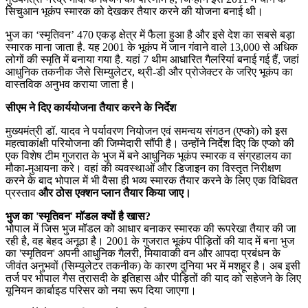
सिचुआन भूकंप स्मारक को देखकर तैयार करने की योजना बनाई थी।
भुज का ‘स्मृतिवन’ 470 एकड़ क्षेत्र में फैला हुआ है और इसे देश का सबसे बड़ा
स्मारक माना जाता है. यह 2001 के भूकंप में जान गंवाने वाले 13,000 से अधिक
लोगों की स्मृति में बनाया गया है. यहां 7 थीम आधारित गैलरियां बनाई गई हैं, जहां
आधुनिक तकनीक जैसे सिम्युलेटर, थ्री-डी और प्रोजेक्टर के जरिए भूकंप का
वास्तविक अनुभव कराया जाता है।
सीएम ने दिए कार्ययोजना तैयार करने के निर्देश
मुख्यमंत्री डॉ. यादव ने पर्यावरण नियोजन एवं समन्वय संगठन (एप्को) को इस
महत्वाकांक्षी परियोजना की जिम्मेदारी सौंपी है। उन्होंने निर्देश दिए कि एप्को की
एक विशेष टीम गुजरात के भुज में बने आधुनिक भूकंप स्मारक व संग्रहालय का
मौका-मुआयना करे। वहां की व्यवस्थाओं और डिजाइन का विस्तृत निरीक्षण
करने के बाद भोपाल में भी वैसा ही भव्य स्मारक तैयार करने के लिए एक विधिवत
प्रस्ताव
और ठोस एक्शन प्लान तैयार किया जाए।
भुज का 'स्मृतिवन' मॉडल क्यों है खास?
भोपाल में जिस भुज मॉडल को आधार बनाकर स्मारक की रूपरेखा तैयार की जा
रही है, वह बेहद अनूठा है। 2001 के गुजरात भूकंप पीड़ितों की याद में बना भुज
का 'स्मृतिवन' अपनी आधुनिक गैलरी, मियावाकी वन और आपदा प्रबंधन के
जीवंत अनुभवों (सिम्युलेटर तकनीक) के कारण दुनिया भर में मशहूर है। अब इसी
तर्ज पर भोपाल गैस त्रासदी के इतिहास और पीड़ितों की याद को सहेजने के लिए
यूनियन कार्बाइड परिसर को नया रूप दिया जाएगा।