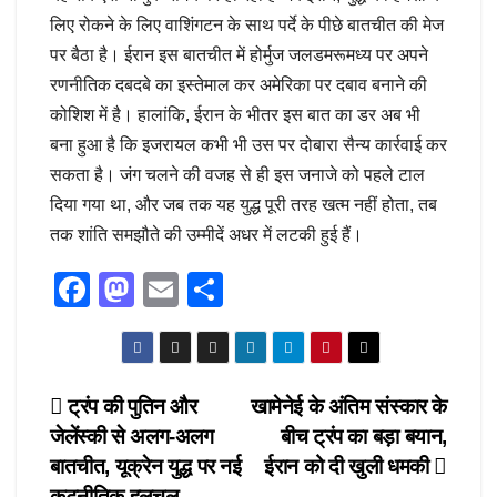
लिए रोकने के लिए वाशिंगटन के साथ पर्दे के पीछे बातचीत की मेज
पर बैठा है। ईरान इस बातचीत में होर्मुज जलडमरूमध्य पर अपने
रणनीतिक दबदबे का इस्तेमाल कर अमेरिका पर दबाव बनाने की
कोशिश में है। हालांकि, ईरान के भीतर इस बात का डर अब भी
बना हुआ है कि इजरायल कभी भी उस पर दोबारा सैन्य कार्रवाई कर
सकता है। जंग चलने की वजह से ही इस जनाजे को पहले टाल
दिया गया था, और जब तक यह युद्ध पूरी तरह खत्म नहीं होता, तब
तक शांति समझौते की उम्मीदें अधर में लटकी हुई हैं।
F
M
E
S
a
a
m
h
c
st
ail
ar
e
o
e
Post
ट्रंप की पुतिन और
खामेनेई के अंतिम संस्कार के
b
d
जेलेंस्की से अलग-अलग
बीच ट्रंप का बड़ा बयान,
navigation
o
o
बातचीत, यूक्रेन युद्ध पर नई
ईरान को दी खुली धमकी
कूटनीतिक हलचल