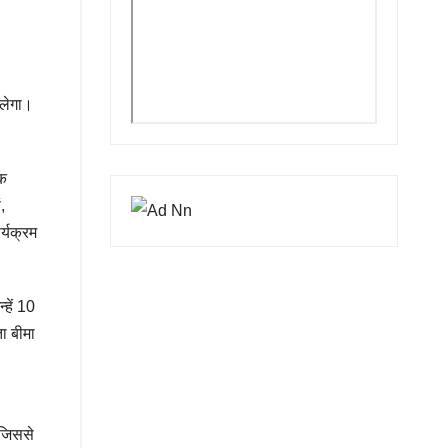
िलेगा।
िक
,
र्यक्रम
हें 10
ा बीमा
 जिससे