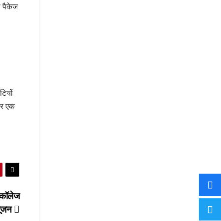
ी पैकेज
टियों
पर एक
 कॉलेज
िपूजन