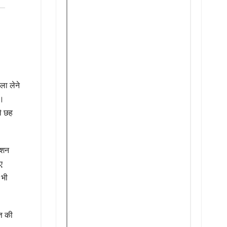
ला लेने
ै।
ले छह
ेंशन
ए
 भी
ति की