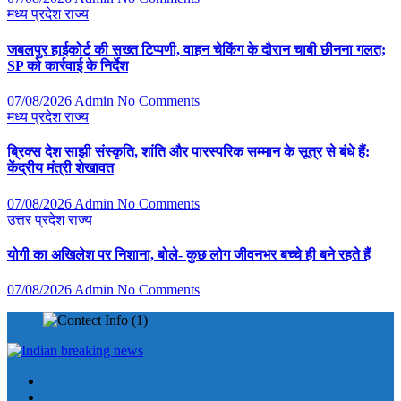
मध्य प्रदेश
राज्य
जबलपुर हाईकोर्ट की सख्त टिप्पणी, वाहन चेकिंग के दौरान चाबी छीनना गलत;
SP को कार्रवाई के निर्देश
07/08/2026
Admin
No Comments
मध्य प्रदेश
राज्य
ब्रिक्स देश साझी संस्कृति, शांति और पारस्परिक सम्मान के सूत्र से बंधे हैं:
केंद्रीय मंत्री शेखावत
07/08/2026
Admin
No Comments
उत्तर प्रदेश
राज्य
योगी का अखिलेश पर निशाना, बोले- कुछ लोग जीवनभर बच्चे ही बने रहते हैं
07/08/2026
Admin
No Comments