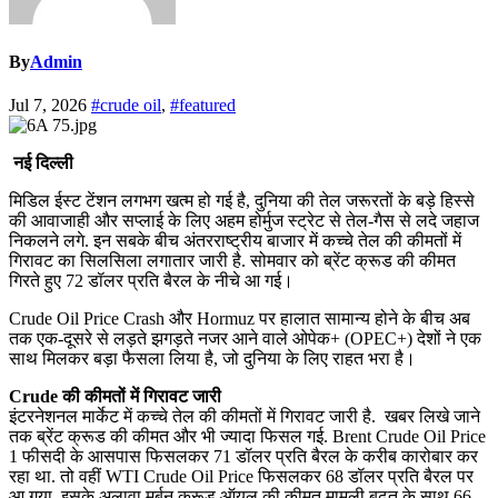
By
Admin
Jul 7, 2026
#crude oil
,
#featured
नई दिल्ली
मिडिल ईस्ट टेंशन लगभग खत्म हो गई है, दुनिया की तेल जरूरतों के बड़े हिस्से
की आवाजाही और सप्लाई के लिए अहम होर्मुज स्ट्रेट से तेल-गैस से लदे जहाज
निकलने लगे. इन सबके बीच अंतरराष्ट्रीय बाजार में कच्चे तेल की कीमतों में
गिरावट का सिलसिला लगातार जारी है. सोमवार को ब्रेंट क्रूड की कीमत
गिरते हुए 72 डॉलर प्रति बैरल के नीचे आ गई।
Crude Oil Price Crash और Hormuz पर हालात सामान्य होने के बीच अब
तक एक-दूसरे से लड़ते झगड़ते नजर आने वाले ओपेक+ (OPEC+) देशों ने एक
साथ मिलकर बड़ा फैसला लिया है, जो दुनिया के लिए राहत भरा है।
Crude की कीमतों में गिरावट जारी
इंटरनेशनल मार्केट में कच्चे तेल की कीमतों में गिरावट जारी है. खबर लिखे जाने
तक ब्रेंट क्रूड की कीमत और भी ज्यादा फिसल गई. Brent Crude Oil Price
1 फीसदी के आसपास फिसलकर 71 डॉलर प्रति बैरल के करीब कारोबार कर
रहा था. तो वहीं WTI Crude Oil Price फिसलकर 68 डॉलर प्रति बैरल पर
आ गया. इसके अलावा मर्बन क्रूड ऑयल की कीमत मामूली बढ़त के साथ 66