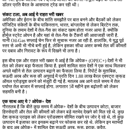
डॉलर प्रति बैरल के आसपास ट्रेड कर रही थी।
संकट टला, अब आई ये राहत भरी खबर
अमेरिका और ईरान के बीच शांति समझौते पर बात बनने और बैठकों को लेकर
पॉजिटिव संकेतों के बीच पाकिस्तान, भारत, बांग्लादेश से लेकर ब्रिटेन तक,
दुनिया के तमाम देशों में तेल-गैस का संकट खत्म होता नजर आया है. क्योंकि
होर्मुज स्ट्रेट ओपन है और यहां से तेल-गैस के टैंकरों की आवाजाही जारी है.
यानी Oil-Gas सप्लाई चेन फिर से सुचारू नजर आ रही है. हालांकि, ये युद्ध पूर्व
स्तर से अभी भी नीचे बनी हुई है, लेकिन इसका सीधा असर कच्चे तेल की कीमतों
पर दबाव और गिरावट के रूप में दिखने भी लगा है।
इस बीच एक और राहत भरी खबर ये आई है कि ओपेक+ (OPEC+) देशों ने भी
तेल को लेकर बड़ा फैसला किया है. इसमें शामिल सात देशों ने एक साथ मिलकर
अगले महीने से तेल उत्पादन बढ़ाने का फैसला लिया है. रिपोर्ट के मुताबिक,
सऊदी अरब और रूस की अगुवाई में प्रति दिन 1.88 लाख बैरल एक्स्ट्रा क्रू़ड
ऑयल प्रोड्यूश करने को मंजूरी दी गई है. मतलब अब आने वाले समय में तेल
पर्याप्त तेल बाजार में सप्लाई होगा. लगातार 5वें महीने इस बढ़ोतरी को लेकर
सहमति बनी है।
एक साथ आए ये 7 ओपेक+ देश
गौरतलब है कि बीते कुछ समय में ओपेक+ देशों के बीच उत्पादन कोटा, बाजार
हिस्सेदारी और तेल की कीमतों को लेकर बड़े मतभेद देखने को मिल रहे थे. कुछ
देश क्रूड प्राइस को लेकर प्रोडक्शन सीमित रखने पर जोर दे रहे थे, तो कुछ
उत्पादन में इजाफा कर इनकम बढ़ाने पर फोकस कर रहे थे. लेकिन इन मतभेदों
के बाद अब ओपेक+ में शामिल देश सऊदी अरब, रूस, इराक, कुवैत,