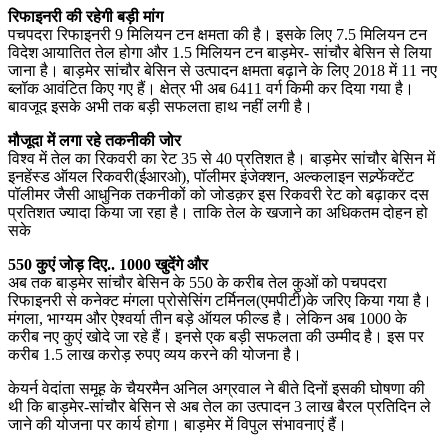
रिफाइनरी की रहेगी बड़ी मांग
पचपदरा रिफाइनरी 9 मिलियन टन क्षमता की है। इसके लिए 7.5 मिलियन टन
विदेश आयातित तेल होगा और 1.5 मिलियन टन बाड़मेर- सांचौर बेसिन से लिया
जाना है। बाड़मेर सांचौर बेसिन से उत्पादन क्षमता बढ़ाने के लिए 2018 में 11 नए
ब्लॉक आवंटित किए गए हैं। क्षेत्र भी अब 6411 वर्ग किमी कर दिया गया है।
बावजूद इसके अभी तक बड़ी सफलता हाथ नहीं लगी है।
मौजूदा में लगा रहे तकनीकी जोर
विश्व में तेल का रिकवरी का रेट 35 से 40 प्रतिशत है। बाड़मेर सांचौर बेसिन में
इनहेंस्ड ऑयल रिकवरी(ईआरओ), पॉलीमर इंजेक्शन, अल्कलाइन सल्र्फेंक्टेंट
पॉलीमर जैसी आधुनिक तकनीकों को जोडक़र इस रिकवरी रेट को बढ़ाकर दस
प्रतिशत ज्यादा किया जा रहा है। ताकि तेल के खजाने का अधिकतम दोहन हो
सके
550 कुएं जोड़ दिए.. 1000 खुदेंगे और
अब तक बाड़मेर सांचौर बेसिन के 550 के करीब तेल कुओं को पचपदरा
रिफाइनरी से कनेक्ट मंगला प्रोसेसिंग टर्मिनल(एमपीटी)के जरिए किया गया है।
मंगला, भाग्यम और ऐश्वर्या तीन बड़े ऑयल फील्ड है। लेकिन अब 1000 के
करीब नए कुएं खोदे जा रहे हैं। इनसे एक बड़ी सफलता की उम्मीद है। इस पर
करीब 1.5 लाख करोड़ रुपए व्यय करने की योजना है।
केयर्न वेदांता समूह के चैयरमैन अनिल अग्रवाल ने बीते दिनों इसकी घोषणा की
थी कि बाड़मेर-सांचौर बेसिन से अब तेल का उत्पादन 3 लाख बैरल प्रतिदिन ले
जाने की योजना पर कार्य होगा। बाड़मेर में विपुल संभावनाएं हैं।