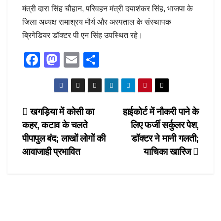
मंत्री दारा सिंह चौहान, परिवहन मंत्री दयाशंकर सिंह, भाजपा के
जिला अध्यक्ष रामाश्रय मौर्य और अस्पताल के संस्थापक
ब्रिगेडियर डॉक्टर पी एन सिंह उपस्थित रहे।
F
M
E
S
a
a
m
h
c
st
ail
ar
e
o
e
Post
खगड़िया में कोसी का
हाईकोर्ट में नौकरी पाने के
b
d
कहर, कटाव के चलते
लिए फर्जी सर्कुलर पेश,
navigation
o
o
पीपापुल बंद; लाखों लोगों की
डॉक्टर ने मानी गलती;
o
n
आवाजाही प्रभावित
याचिका खारिज
k