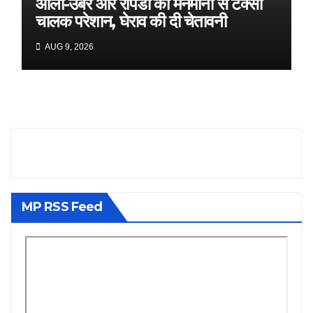
ओला-उबर और रैपिडो की मनमानी से टैक्सी
चालक परेशान, घेराव की दी चेतावनी
AUG 9, 2026
MP RSS Feed