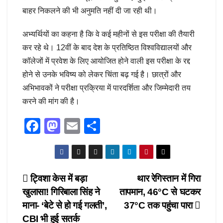
बाहर निकलने की भी अनुमति नहीं दी जा रही थी।
अभ्यर्थियों का कहना है कि वे कई महीनों से इस परीक्षा की तैयारी
कर रहे थे। 12वीं के बाद देश के प्रतिष्ठित विश्वविद्यालयों और
कॉलेजों में प्रवेश के लिए आयोजित होने वाली इस परीक्षा के रद्द
होने से उनके भविष्य को लेकर चिंता बढ़ गई है। छात्रों और
अभिभावकों ने परीक्षा प्रक्रिया में पारदर्शिता और जिम्मेदारी तय
करने की मांग की है।
F
M
E
S
a
a
m
h
c
st
ail
ar
e
o
e
Post
ट्विशा केस में बड़ा
थार रेगिस्तान में गिरा
b
d
खुलासा! गिरिबाला सिंह ने
तापमान, 46°C से घटकर
navigation
o
o
माना- ‘बेटे से हो गई गलती’,
37°C तक पहुंचा पारा
o
n
CBI भी हुई सतर्क