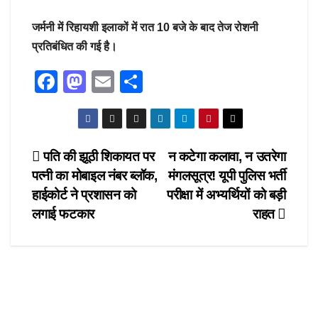
जर्मनी में रिहायशी इलाकों में रात 10 बजे के बाद तेज रोशनी
प्रतिबंधित की गई है।
F
M
E
S
a
a
m
h
c
st
ail
ar
e
o
e
Post
पति की झूठी शिकायत पर
न कटेगा कलावा, न उतरेगा
b
d
पत्नी का मोबाइल नंबर ब्लॉक,
मंगलसूत्र! यूपी पुलिस भर्ती
navigation
o
o
हाईकोर्ट ने प्रशासन को
परीक्षा में अभ्यर्थियों को बड़ी
o
n
लगाई फटकार
राहत
k