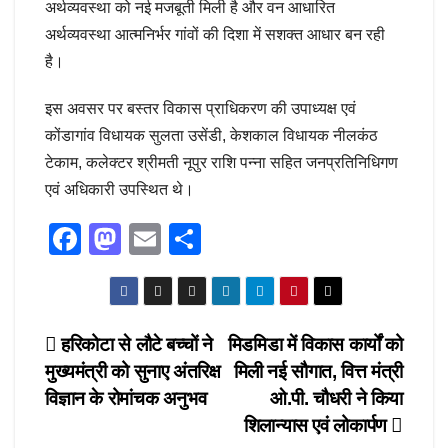
अर्थव्यवस्था को नई मजबूती मिली है और वन आधारित
अर्थव्यवस्था आत्मनिर्भर गांवों की दिशा में सशक्त आधार बन रही
है।
इस अवसर पर बस्तर विकास प्राधिकरण की उपाध्यक्ष एवं
कोंडागांव विधायक सुलता उसेंडी, केशकाल विधायक नीलकंठ
टेकाम, कलेक्टर श्रीमती नूपुर राशि पन्ना सहित जनप्रतिनिधिगण
एवं अधिकारी उपस्थित थे।
F
M
E
S
a
a
m
h
c
st
ail
ar
e
o
e
Post
हरिकोटा से लौटे बच्चों ने
मिडमिडा में विकास कार्यों को
b
d
मुख्यमंत्री को सुनाए अंतरिक्ष
मिली नई सौगात, वित्त मंत्री
navigation
o
o
विज्ञान के रोमांचक अनुभव
ओ.पी. चौधरी ने किया
o
n
शिलान्यास एवं लोकार्पण