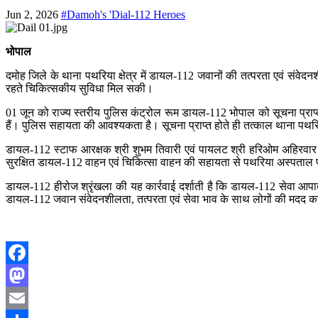
Jun 2, 2026
#Damoh's 'Dial-112 Heroes
भोपाल
दमोह जिले के थाना पथरिया क्षेत्र में डायल-112 जवानों की तत्परता एवं संवे
रहते चिकित्सकीय सुविधा मिल सकी।
01 जून को राज्य स्तरीय पुलिस कंट्रोल रूम डायल-112 भोपाल को सूचना प्राप्त
हैं। पुलिस सहायता की आवश्यकता है। सूचना प्राप्त होते ही तत्काल थाना पथरि
डायल-112 स्टाफ आरक्षक श्री शुभम तिवारी एवं पायलट श्री हरिओम अहिरवार न
सुरक्षित डायल-112 वाहन एवं चिकित्सा वाहन की सहायता से पथरिया अस्पताल 
डायल-112 हीरोज श्रृंखला की यह कार्रवाई दर्शाती है कि डायल-112 सेवा आपातक
डायल-112 जवान संवेदनशीलता, तत्परता एवं सेवा भाव के साथ लोगों की मदद कर 
Facebook
Mastodon