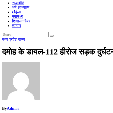
राजनीति
धर्म-आध्यात्म
महिला
स्वास्थ्य
शिक्षा-करियर
व्यापार
मध्य प्रदेश
राज्य
दमोह के डायल-112 हीरोज सड़क दुर्घटना 
By
Admin