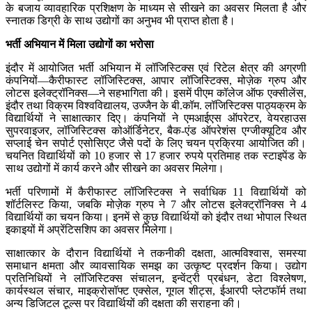
के बजाय व्यावहारिक प्रशिक्षण के माध्यम से सीखने का अवसर मिलता है और
स्नातक डिग्री के साथ उद्योगों का अनुभव भी प्राप्त होता है।
भर्ती अभियान में मिला उद्योगों का भरोसा
इंदौर में आयोजित भर्ती अभियान में लॉजिस्टिक्स एवं रिटेल क्षेत्र की अग्रणी
कंपनियों—कैरीफास्ट लॉजिस्टिक्स, आपार लॉजिस्टिक्स, मोज़ेक ग्रुप और
लोटस इलेक्ट्रॉनिक्स—ने सहभागिता की। इसमें पीएम कॉलेज ऑफ एक्सीलेंस,
इंदौर तथा विक्रम विश्वविद्यालय, उज्जैन के बी.कॉम. लॉजिस्टिक्स पाठ्यक्रम के
विद्यार्थियों ने साक्षात्कार दिए। कंपनियों ने एमआईएस ऑपरेटर, वेयरहाउस
सुपरवाइजर, लॉजिस्टिक्स कोऑर्डिनेटर, बैक-एंड ऑपरेशंस एग्जीक्यूटिव और
सप्लाई चेन सपोर्ट एसोसिएट जैसे पदों के लिए चयन प्रक्रिया आयोजित की।
चयनित विद्यार्थियों को 10 हजार से 17 हजार रुपये प्रतिमाह तक स्टाइपेंड के
साथ उद्योगों में कार्य करने और सीखने का अवसर मिलेगा।
भर्ती परिणामों में कैरीफास्ट लॉजिस्टिक्स ने सर्वाधिक 11 विद्यार्थियों को
शॉर्टलिस्ट किया, जबकि मोज़ेक ग्रुप ने 7 और लोटस इलेक्ट्रॉनिक्स ने 4
विद्यार्थियों का चयन किया। इनमें से कुछ विद्यार्थियों को इंदौर तथा भोपाल स्थित
इकाइयों में अप्रेंटिसशिप का अवसर मिलेगा।
साक्षात्कार के दौरान विद्यार्थियों ने तकनीकी दक्षता, आत्मविश्वास, समस्या
समाधान क्षमता और व्यावसायिक समझ का उत्कृष्ट प्रदर्शन किया। उद्योग
प्रतिनिधियों ने लॉजिस्टिक्स संचालन, इन्वेंट्री प्रबंधन, डेटा विश्लेषण,
कार्यस्थल संचार, माइक्रोसॉफ्ट एक्सेल, गूगल शीट्स, ईआरपी प्लेटफॉर्म तथा
अन्य डिजिटल टूल्स पर विद्यार्थियों की दक्षता की सराहना की।