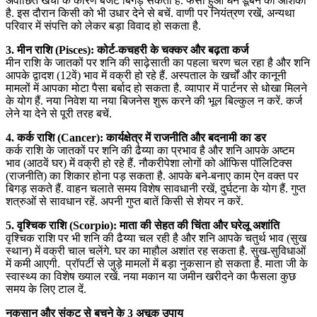
अवांछित खर्चों के कारण बजट बिगड़ सकता है. फंसा हुआ धन डूबने की आशंका
है. इस दौरान किसी को भी उधार देने से बचें. वाणी पर नियंत्रण रखें, अन्यथा
परिवार में संपत्ति को लेकर बड़ा विवाद हो सकता है.
3. मीन राशि (Pisces): कोर्ट-कचहरी के चक्कर और बढ़ता कर्ज
मीन राशि के जातकों पर शनि की साढ़ेसाती का पहला चरण चल रहा है और शनि
आपके द्वादश (12वें) भाव में वक्री हो रहे हैं. अस्पताल के खर्चों और कानूनी
मामलों में आपका मोटा पैसा बर्बाद हो सकता है. व्यापार में पार्टनर से धोखा मिलने
के योग हैं. नया निवेश या नया बिजनेस शुरू करने की भूल बिल्कुल न करें. कर्ज
लेने या देने से पूरी तरह बचें.
4. कर्क राशि (Cancer): कार्यक्षेत्र में राजनीति और बदनामी का डर
कर्क राशि के जातकों पर शनि की ढैय्या का प्रभाव है और शनि आपके अष्टम
भाव (आठवें घर) में वक्री हो रहे हैं. नौकरीपेशा लोगों को ऑफिस पॉलिटिक्स
(राजनीति) का शिकार होना पड़ सकता है. आपके बने-बनाए काम ऐन वक्त पर
बिगड़ सकते हैं. वाहन चलाते समय विशेष सावधानी रखें, दुर्घटना के योग हैं. गुप्त
शत्रुओं से सावधान रहें. अपनी गुप्त बातें किसी से शेयर न करें.
5. वृश्चिक राशि (Scorpio): माता की सेहत की चिंता और घरेलू अशांति
वृश्चिक राशि पर भी शनि की ढैय्या चल रही है और शनि आपके चतुर्थ भाव (सुख
स्थान) में वक्री चाल चलेंगे. घर का माहौल अशांत रह सकता है. सुख-सुविधाओं
में कमी आएगी. प्रॉपर्टी से जुड़े मामलों में बड़ा नुकसान हो सकता है. माता जी के
स्वास्थ्य का विशेष ख्याल रखें. नया मकान या जमीन खरीदने का फैसला कुछ
समय के लिए टाल दें.
नुकसान और संकट से बचने के 3 अचूक उपाय