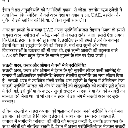
थी।
ईरान ने इस अनुपस्थिति को "अमेरिकी दबाव" से जोड़ा. तस्नीम न्यूज एजेंसी ने
दावा किया कि अमेरिका ने कई अरब देशों पर दबाव डाला. UAE, बहरीन और
कुवैत ने इसे खारिज नहीं किया, लेकिन चुप्पी साध ली।
अगर इन हमलों के बावजूद UAE अपना प्रतिनिधिमंडल तेहरान भेजता तो इससे
संयुक्त अरब अमीरात की घरेलू राजनीति में गलत संदेश जाता. इससे ऐसा लगता
कि UAE ईरान के सामने झुक गया है, इसलिए ईरानी हमले झेलने के बावजूद
ईरानी नेता को श्रद्धांजलि देने को विवश है. यहां बात सुन्नी और शिया
विचारधाराओं के टकराव की भी बात थी. इसे सुन्नी आबादी की बहुलता वाले
UAE को शिया बहुल ईरान के सामने झुकने के तौर पर देखा जाता।
सऊदी अरब, कतर और ओमान ने क्यों भेजे प्रतिनिधि?
सऊदी अरब, कतर और ओमान ने ईरान के पूर्व सुप्रीम लीडर अली खामेनेई के
जनाजे में आधिकारिक प्रतिनिधि भेजकर क्षेत्रीय कूटनीति का नया संकेत दिया
है. सऊदी अरब ने उपविदेश मंत्री वलीद अल खुरैजी के नेतृत्व में डेलिगेशन भेजा.
सऊदी प्रतिनिधिमंडल की ओर से खामेनेई को श्रद्धांजलि की तस्वीरें पूरी दुनिया
में देखी गईं. इसे दुनिया के कट्टर सुन्नी राष्ट्र द्वारा एक शिया देश को बराबरी का
मान्यता देने जैसा था. वो भी तब जब ईरान ने इस जंग में सऊदी अरब पर ड्रोन
बरसाए।
लेकिन सऊदी द्वारा इस अपमान को भूलाकर तेहरान अपने प्रतिनिधि को भेजना
इस बात को दर्शाता है कि रियाद ईरान के साथ तनाव कम करना चाहता है.
जनाजा में भागीदारी "संवाद" की नीति को मजबूत करती है, जबकि इजरायल के
साथ संबंधों को संतुलित रखती है. ईरान में अपना प्रतिनिधिमंडल भेजकर सऊदी