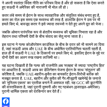
ने अपनी स्वतंत्र विदेश नीति का परिचय दिया है और हो सकता है कि ऐसा करते
हुए सऊदी ने अमेरिका की नाराजगी भी मोल ली हो।
कतर लंबे समय से ईरान के साथ व्यावहारिक और संतुलित संबंध बनाए हुए है,
कतर का रोल इस समय एक मध्यस्थ की तरह है. हालांकि ईरान ने उस पर भी
हमले किए थे. बावजूद कतर ने इसे ज्यादा तवज्जो न देते हुए अपने दूत को भेजा।
जबकि ओमान पारंपरिक रूप से क्षेत्रीय मध्यस्थ की भूमिका निभाता रहा है और
तेहरान तथा पश्चिमी देशों के बीच संवाद का सेतु माना जाता है।
इस घटना ने गल्फ कोऑपरेशन काउंसिल के बीच के दरार को भी सामने ला दिया
है, जहां सऊदी अरब और UAE के बीच अघोषित प्रतियोगिता चलती रहती है.
हाल ही में सऊदी ने UAE के ठिकानों पर हमले किए थे. इसलिए ईरान के मुद्दे पर
दोनों देशों का अलग रुख रखना लाजिमी था।
यह घटना दिखाती है कि गल्फ की राजनीति अब 'मजहब' से ज्यादा 'राष्ट्रीय हित'
पर आधारित है. सऊदी अरब का डेलिगेशन भेजना ईरान के साथ 'संतुलन' की
कोशिश है, जबकि UAE-बहरीन-कुवैत का बायकॉट ईरान-विरोधी ब्लॉक को
मजबूत करता है. UAE, बहरीन और कुवैत की गैर-मौजूदगी खामेनेई के जनाजे
को 'मुस्लिम एकता' का प्रतीक बनाने में असफल रही. यह GCC की कूटनीति
की वास्तविकता है, जहां पुरानी दुश्मनी और नए गठबंधन (इजराइल-अमेरिका)
पुरानी धार्मिक एकता को दरकिनार कर देते हैं।