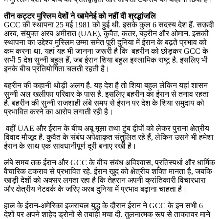
तीन कट्टर मुस्लिम देशों ने खामेनेई को नहीं दी श्रद्धांजलि
GCC की स्थापना 25 मई 1981 को हुई थी. इसके कुल 6 सदस्य देश हैं. सऊदी
अरब, संयुक्त अरब अमीरात (UAE), कुवैत, कतर, बहरीन और ओमान. इसकी
स्थापना का उद्देश्य मुस्लिम उम्मा समेत पूरी दुनिया में ईरान के बढ़ते प्रभाव को
कम करना था. यहां यह भी जानना जरूरी है कि बहरीन को छोड़कर GCC के
सभी 5 देश सुन्नी बहुल हैं, जब ईरान शिया बहुल इस्लामिक राष्ट्र् है. इसलिए भी
इनके बीच प्रतियोगिता चलती रहती है।
बहरीन की कहानी थोड़ी अलग है. यह देश है तो शिया बहुल लेकिन यहां शासन
सुन्नी अल खलीफा परिवार के पास है. इसलिए बहरीन का ईरान से तनाव रहता
है. बहरीन की सुन्नी राजशाही लंबे समय से ईरान पर देश के शिया समुदाय को
प्रभावित करने का आरोप लगाती रही है।
वहीं UAE और ईरान के बीच अबू मूसा तथा टुंब द्वीपों को लेकर पुराना क्षेत्रीय
विवाद मौजूद है. कुवैत के संबंध अपेक्षाकृत संतुलित रहे हैं, लेकिन उसने भी हमेशा
ईरान के साथ एक सावधानीपूर्ण दूरी बनाए रखी है।
लंबे समय तक ईरान और GCC के बीच संबंध अविश्वास, प्रतिस्पर्धा और धार्मिक
वैचारिक टकराव से प्रभावित रहे. ईरान खुद को क्षेत्रीय शक्ति मानता है, जबकि
खाड़ी देशों को अक्सर लगता रहा है कि तेहरान अपनी क्रांतिकारी विचारधारा
और क्षेत्रीय नेटवर्क के जरिए अरब दुनिया में प्रभाव बढ़ाना चाहता है।
हाल के ईरान-अमेरिका इजरायल युद्ध के दौरान ईरान ने GCC के इन सभी 6
देशों पर अपने शाहेद ड्रोनों से तबाही मचा दी. तुलनात्मक रूप से ताकतवर माने