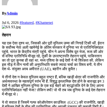
By
Admin
Jul 6, 2026
#featured
,
#Khamenei
तेहरान
यह एक ऐसा दृश्य था, जिसकी ओर पूरी मुस्लिम उम्मा की निगाहें टिकी थीं. ईरान
के सर्वोच्च नेता अली खामेनेई के अंतिम संस्कार में दुनिया भर से प्रतिनिधिमंडल
पहुंचे. भारत के केंद्रीय मंत्री पहुंचे. चीन ने अपना विशेष दूत भेजा, रूस की ओर
से वरिष्ठ प्रतिनिधि मौजूद रहे, तुर्की के उपराष्ट्रपति तेहरान पहुंचे, पाकिस्तान
का तो पूरा कुनबा ही वहां था. मध्य एशिया के कई देशों ने भी शिरकत की. लेकिन
इस भीड़ में तीन नामों की अनुपस्थिति सबसे ज्यादा चर्चा का विषय बनी. ये तीन
देश थे- संयुक्त अरब अमीरात (UAE), बहरीन और कुवैत।
ये तीनों देश न केवल मुस्लिम बहुल राष्ट्र हैं, बल्कि खाड़ी क्षेत्र की राजनीति और
अर्थव्यवस्था के महत्वपूर्ण स्तंभ भी हैं. विशुद्ध इस्लामिक देश होने के बावजूद इन 3
देशों ने आखिर मुस्लिम दुनिया के एक बड़े चेहरे को श्रद्धांजलि देने के लिए अपना
प्रतिनिधिमंडल नहीं भेजा? लेकिन क्यों? वो भी तब जब दुनिया के कई देश तेहरान
में मौजूद थे।
ये वो सवाल है जिसमें गल्फ कोऑपरेशन काउंसिल (GCC) की राजनीति, खाड़ी
में मुस्लिम देशों के बीच की प्रतिद्वंद्विता और आपसी टकराव की कहानी छिपी है।