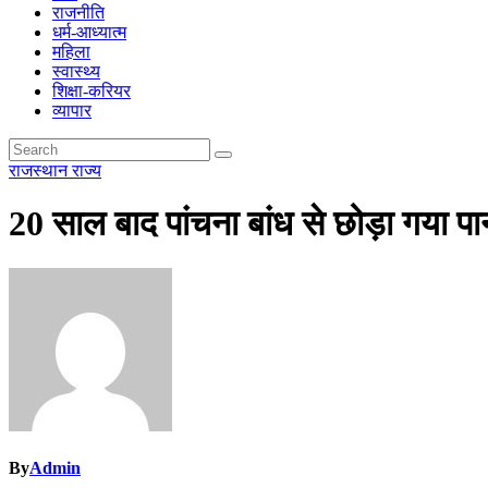
राजनीति
धर्म-आध्यात्म
महिला
स्वास्थ्य
शिक्षा-करियर
व्यापार
राजस्थान
राज्य
20 साल बाद पांचना बांध से छोड़ा गया पान
By
Admin