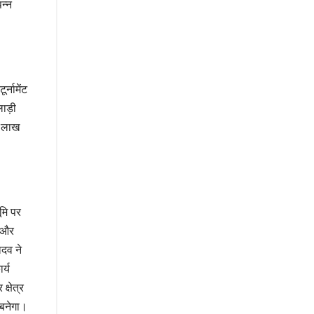
न्न
्नामेंट
लाड़ी
3 लाख
ूमि पर
स और
ादव ने
र्य
क्षेत्र
 बनेगा।