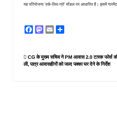
यह परियोजना 'वर्क-लिव-ग्रो' मॉडल पर आधारित है। इसमें गारमें
F
M
E
S
a
a
m
h
c
st
ail
ar
e
o
e
Post
CG के मुख्य सचिव ने PM आवास 2.0 टास्क फोर्स क
b
d
ली, पात्र आवासहीनों को जल्द पक्का घर देने के निर्देश
navigation
o
o
o
n
k