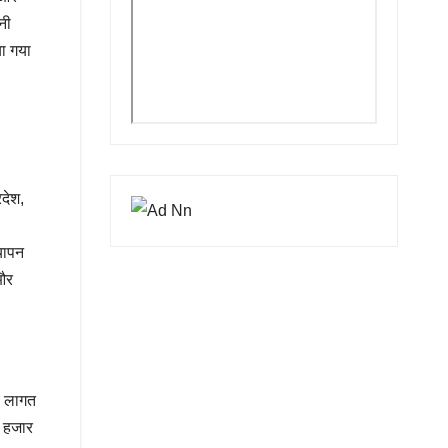
नी
या गया
रदेश,
यापन
 और
ये लागत
4 हजार