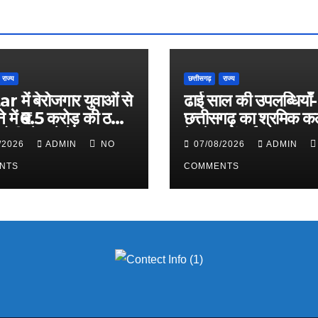
राज्य
छत्तीसगढ़
राज्य
 में बेरोजगार युवाओं से
ढाई साल की उपलब्धियाँ-
े में ₹6.5 करोड़ की ठगी,
छत्तीसगढ़ का श्रमिक कल
ोपी जेल भेजे गए
के क्षेत्र में नई पहचान
/2026
ADMIN
NO
07/08/2026
ADMIN
NTS
COMMENTS