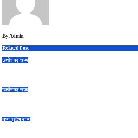
By
Admin
Related Post
छत्तीसगढ़
राज्य
Bastar में बेरोजगार युवाओं से 7 महीने में ₹6.5 करोड़ की ठगी, 27 आरोपी जेल भ
Aug 7, 2026
छत्तीसगढ़
राज्य
ढाई साल की उपलब्धियाँ- छत्तीसगढ़ का श्रमिक कल्याण के क्षेत्र में नई पहचान
Aug 7, 2026
मध्य प्रदेश
राज्य
प्रत्येक शुक्रवार को दौरे पर रहेंगे अधिकारी : मुख्यमंत्री डॉ. यादव