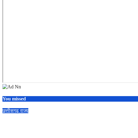
You missed
छत्तीसगढ़
राज्य
Bastar में बेरोजगार युवाओं से 7 महीने में ₹6.5 करोड़ की ठगी, 27 आरोपी जेल भ
07/08/2026
Admin
No Comments