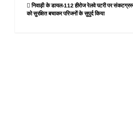
e
o
e
Post
निवाड़ी के डायल-112 हीरोज रेलवे पटरी पर संकटग्रस
b
d
को सुरक्षित बचाकर परिजनों के सुपुर्द किया
navigation
o
o
o
n
k