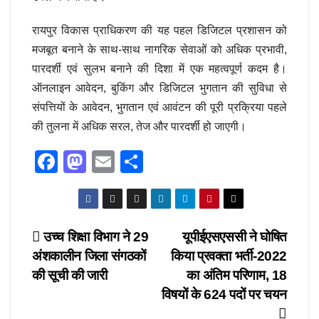
रायपुर विकास प्राधिकरण की यह पहल डिजिटल प्रशासन को
मजबूत बनाने के साथ-साथ नागरिक सेवाओं को अधिक प्रभावी,
पारदर्शी एवं सुलभ बनाने की दिशा में एक महत्वपूर्ण कदम है।
ऑनलाइन आवेदन, बुकिंग और डिजिटल भुगतान की सुविधा से
संपत्तियों के आवेदन, भुगतान एवं आवंटन की पूरी प्रक्रिया पहले
की तुलना में अधिक सरल, तेज और पारदर्शी हो जाएगी।
F
M
E
S
a
a
m
h
c
st
ail
ar
e
o
e
Post
उच्च शिक्षा विभाग ने 29
यूपीईएसएससी ने घोषित
b
d
अंशकालीन जिला संगठकों
किया प्रवक्ता भर्ती-2022
navigation
o
o
की सूची की जारी
का अंतिम परिणाम, 18
o
n
विषयों के 624 पदों पर चयन