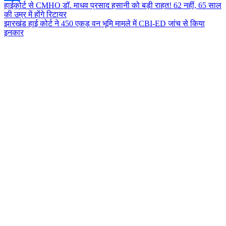
Post
हाईकोर्ट से CMHO डॉ. माधव प्रसाद हसानी को बड़ी राहत! 62 नहीं, 65 साल
Share
की उम्र में होंगे रिटायर
navigation
झारखंड हाई कोर्ट ने 450 एकड़ वन भूमि मामले में CBI-ED जांच से किया
इनकार