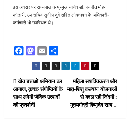
इस अवसर पर राज्यपाल के प्रमुख सचिव डॉ. नवनीत मोहन
कोठारी, उप सचिव सुनील दुबे सहित लोकभवन के अधिकारी-
कर्मचारी भी उपस्थित थे।
F
M
E
S
a
a
m
h
c
st
ail
ar
e
o
e
Post
खेत बचाओ अभियान का
महिला सशक्तिकरण और
b
d
आगाज, कृषक संगोष्ठियों के
मातृ-शिशु कल्याण योजनाओं
navigation
o
o
साथ लगेगी जैविक उत्पादों
से बदल रही जिंदगी :
o
n
की प्रदर्शनी
मुख्यमंत्री विष्णुदेव साय
k