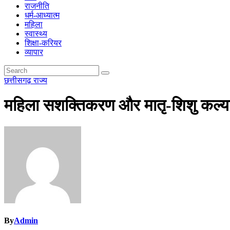
राजनीति
धर्म-आध्यात्म
महिला
स्वास्थ्य
शिक्षा-करियर
व्यापार
छत्तीसगढ़
राज्य
महिला सशक्तिकरण और मातृ-शिशु कल्याण 
By
Admin